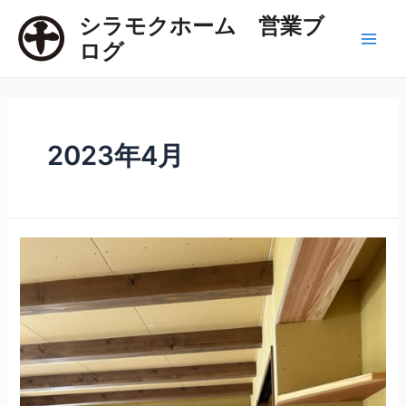
内
シラモクホーム 営業ブ
容
ログ
を
Main
ス
Men
キ
ッ
プ
2023年4月